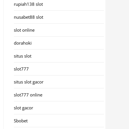
⁠rupiah138 slot
nusabet88 slot
slot online
dorahoki
situs slot
slot777
situs slot gacor
slot777 online
slot gacor
Sbobet