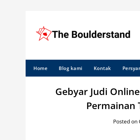
Skip
to
content
Home
Blog kami
Kontak
Persya
Gebyar Judi Onlin
Permainan T
Posted on 