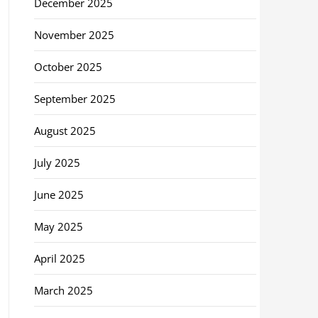
December 2025
November 2025
October 2025
September 2025
August 2025
July 2025
June 2025
May 2025
April 2025
March 2025