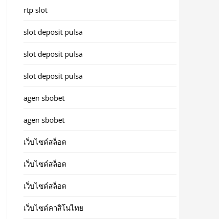
rtp slot
slot deposit pulsa
slot deposit pulsa
slot deposit pulsa
agen sbobet
agen sbobet
เว็บไซต์สล็อต
เว็บไซต์สล็อต
เว็บไซต์สล็อต
เว็บไซต์คาสิโนไทย