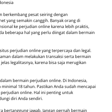
donesia
kin berkembang pesat seiring dengan
net yang semakin canggih. Banyak orang di
sional ke perjudian online karena lebih praktis,
a beberapa hal yang perlu diingat dalam bermain
itus perjudian online yang terpercaya dan legal.
 aman dalam melakukan transaksi serta bermain
 jelas legalitasnya, karena bisa saja merugikan
 dalam bermain perjudian online. Di Indonesia,
h minimal 18 tahun. Pastikan Anda sudah mencapai
erjudian online. Hal ini penting untuk
ngi diri Anda sendiri.
cara bertanggung jawab. Jangan pernah bermain