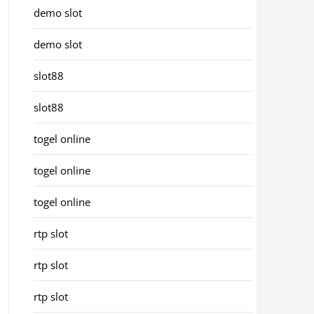
demo slot
demo slot
slot88
slot88
togel online
togel online
togel online
rtp slot
rtp slot
rtp slot