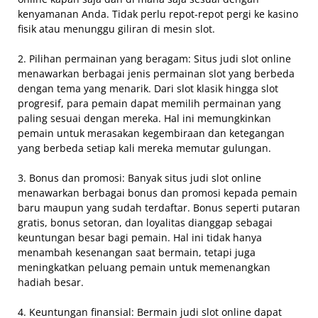
kenyamanan Anda. Tidak perlu repot-repot pergi ke kasino
fisik atau menunggu giliran di mesin slot.
2. Pilihan permainan yang beragam: Situs judi slot online
menawarkan berbagai jenis permainan slot yang berbeda
dengan tema yang menarik. Dari slot klasik hingga slot
progresif, para pemain dapat memilih permainan yang
paling sesuai dengan mereka. Hal ini memungkinkan
pemain untuk merasakan kegembiraan dan ketegangan
yang berbeda setiap kali mereka memutar gulungan.
3. Bonus dan promosi: Banyak situs judi slot online
menawarkan berbagai bonus dan promosi kepada pemain
baru maupun yang sudah terdaftar. Bonus seperti putaran
gratis, bonus setoran, dan loyalitas dianggap sebagai
keuntungan besar bagi pemain. Hal ini tidak hanya
menambah kesenangan saat bermain, tetapi juga
meningkatkan peluang pemain untuk memenangkan
hadiah besar.
4. Keuntungan finansial: Bermain judi slot online dapat