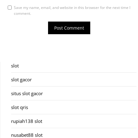
Save my name, email, and website in this browser for the next time I
comment.
slot
slot gacor
situs slot gacor
slot qris
⁠rupiah138 slot
nusabet88 slot