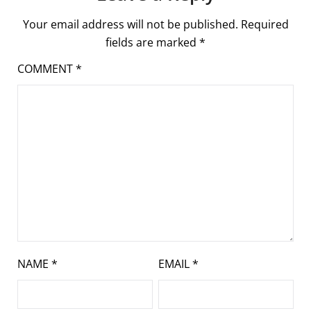
Your email address will not be published.
Required
fields are marked
*
COMMENT
*
NAME
*
EMAIL
*