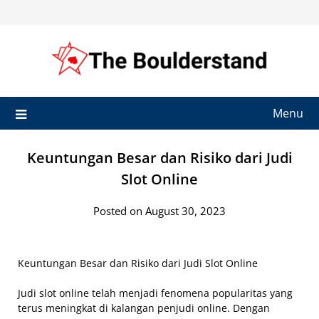
Skip
to
content
Menu
Keuntungan Besar dan Risiko dari Judi
Slot Online
Posted on August 30, 2023
Keuntungan Besar dan Risiko dari Judi Slot Online
Judi slot online telah menjadi fenomena popularitas yang
terus meningkat di kalangan penjudi online. Dengan