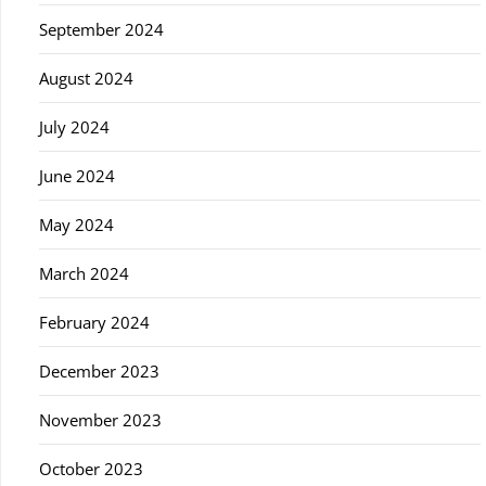
September 2024
August 2024
July 2024
June 2024
May 2024
March 2024
February 2024
December 2023
November 2023
October 2023