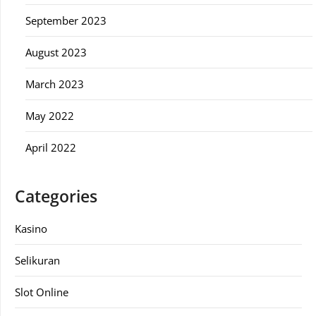
September 2023
August 2023
March 2023
May 2022
April 2022
Categories
Kasino
Selikuran
Slot Online