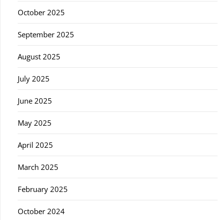
October 2025
September 2025
August 2025
July 2025
June 2025
May 2025
April 2025
March 2025
February 2025
October 2024