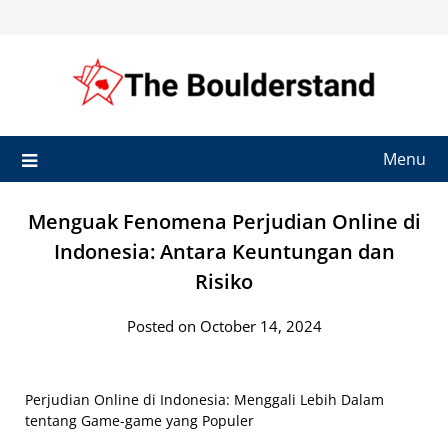
Skip
to
content
Menu
Menguak Fenomena Perjudian Online di
Indonesia: Antara Keuntungan dan
Risiko
Posted on October 14, 2024
Perjudian Online di Indonesia: Menggali Lebih Dalam
tentang Game-game yang Populer