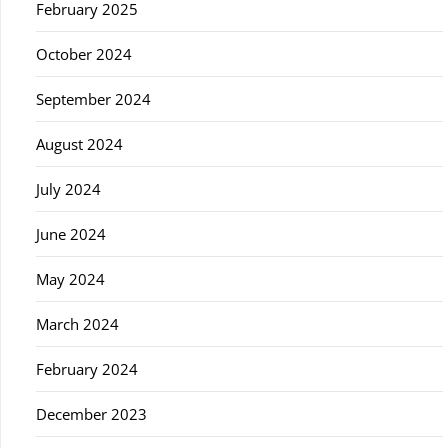
February 2025
October 2024
September 2024
August 2024
July 2024
June 2024
May 2024
March 2024
February 2024
December 2023