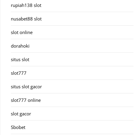
⁠rupiah138 slot
nusabet88 slot
slot online
dorahoki
situs slot
slot777
situs slot gacor
slot777 online
slot gacor
Sbobet