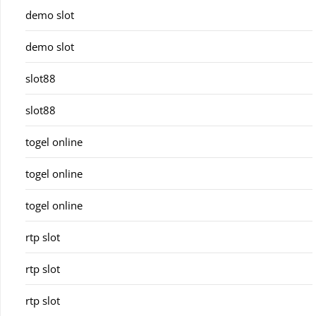
demo slot
demo slot
slot88
slot88
togel online
togel online
togel online
rtp slot
rtp slot
rtp slot