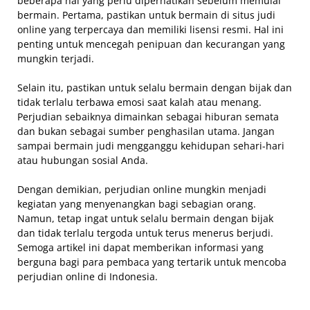
beberapa hal yang perlu diperhatikan sebelum memulai
bermain. Pertama, pastikan untuk bermain di situs judi
online yang terpercaya dan memiliki lisensi resmi. Hal ini
penting untuk mencegah penipuan dan kecurangan yang
mungkin terjadi.
Selain itu, pastikan untuk selalu bermain dengan bijak dan
tidak terlalu terbawa emosi saat kalah atau menang.
Perjudian sebaiknya dimainkan sebagai hiburan semata
dan bukan sebagai sumber penghasilan utama. Jangan
sampai bermain judi mengganggu kehidupan sehari-hari
atau hubungan sosial Anda.
Dengan demikian, perjudian online mungkin menjadi
kegiatan yang menyenangkan bagi sebagian orang.
Namun, tetap ingat untuk selalu bermain dengan bijak
dan tidak terlalu tergoda untuk terus menerus berjudi.
Semoga artikel ini dapat memberikan informasi yang
berguna bagi para pembaca yang tertarik untuk mencoba
perjudian online di Indonesia.